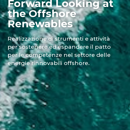
Forward Looking at
the Offshore
Renewables
Realizzazione di strumenti e attività
per sostenere ed espandere il patto
per le competenze nel settore delle
energie rinnovabili offshore.