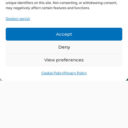
unique identifiers on this site. Not consenting, or withdrawing consent,
may negatively affect certain features and functions.
Gestisci servizi
OSSERVATORIO DELLE
Accept
COMPETENZE NEL
SETTORE DELLE ENERGIE
Deny
RINNOVABILI OFFSHORE
View preferences
Consulta i nostri ultimi
Cookie Policy
Privacy Policy
rapporti sulle competenze
richieste e sulle offerte
VEDI GLI ULTIMI RAPPORTI